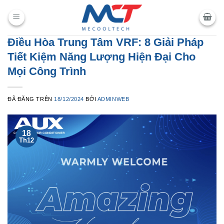
Chuyển
đến
nội
Điều Hòa Trung Tâm VRF: 8 Giải Pháp
dung
Tiết Kiệm Năng Lượng Hiện Đại Cho
Mọi Công Trình
ĐÃ ĐĂNG TRÊN
18/12/2024
BỞI
ADMINWEB
18
Th12