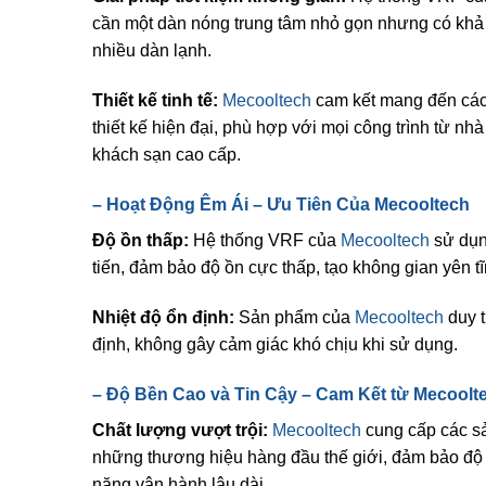
cần một dàn nóng trung tâm nhỏ gọn nhưng có khả
nhiều dàn lạnh.
Thiết kế tinh tế:
Mecooltech
cam kết mang đến cá
thiết kế hiện đại, phù hợp với mọi công trình từ nh
khách sạn cao cấp.
–
Hoạt Động Êm Ái – Ưu Tiên Của
Mecooltech
Độ ồn thấp:
Hệ thống VRF của
Mecooltech
sử dụn
tiến, đảm bảo độ ồn cực thấp, tạo không gian yên tĩ
Nhiệt độ ổn định:
Sản phẩm của
Mecooltech
duy t
định, không gây cảm giác khó chịu khi sử dụng.
–
Độ Bền Cao và Tin Cậy – Cam Kết từ
Mecoolt
Chất lượng vượt trội:
Mecooltech
cung cấp các s
những thương hiệu hàng đầu thế giới, đảm bảo độ
năng vận hành lâu dài.