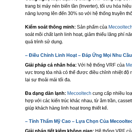
trang bị máy nén biến tần (Inverter), tối ưu hóa hiệu
năng lượng lên đến 30% so với hệ thống truyền th
Kiểm soát thông minh:
Sản phẩm của
Mecooltec
soát môi chất lạnh linh hoạt, giảm thiểu lãng phí n
quá trình sử dụng.
–
Điều Chỉnh Linh Hoạt – Đáp Ứng Mọi Nhu Cầu
Giải pháp cá nhân hóa:
Với hệ thống VRF của
Me
vực trong tòa nhà có thể được điều chỉnh nhiệt độ 
lại sự thoải mái tối đa.
Đa dạng dàn lạnh:
Mecooltech
cung cấp nhiều loạ
hợp với các kiến trúc khác nhau, từ âm trần, casset
giúp khách hàng linh hoạt trong thiết kế.
–
Tính Thẩm Mỹ Cao – Lựa Chọn Của
Mecoolte
Giải pháp tiết kiệm không gian:
Hệ thống VRF c