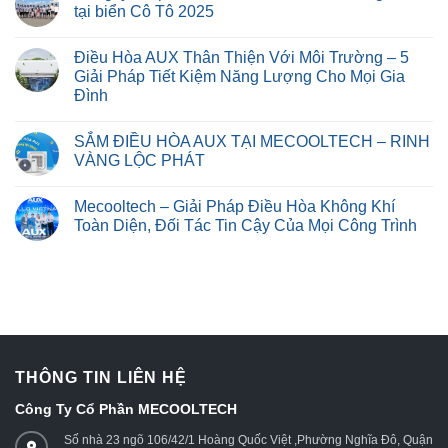
tại biển Cô Tô 2025
Điều Hòa AUX Thân Thiện Với Môi Trường – 5
Giải Pháp Tiết Kiệm Năng Lượng Cho Mọi Gia
Đình
SẮM ĐIỀU HÒA AUX TẠI MECOOLTECH – RINH
VÀNG LỘC PHÁT
Mecooltech – Giải Pháp Điều Hòa Không Khí
Toàn Diện, Đối Tác Tin Cậy Của Mọi Công Trình
THÔNG TIN LIÊN HỆ
Công Ty Cổ Phần MECOOLTECH
Số nhà 23 ngõ 106/42/1 Hoàng Quốc Việt ,Phường Nghĩa Đô, Quận