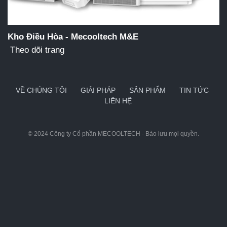
Kho Điều Hòa - Mecooltech M&E
Theo dõi trang
VỀ CHÚNG TÔI
GIẢI PHÁP
SẢN PHẨM
TIN TỨC
LIÊN HỆ
© 2024
Công ty Cổ phần MECOOLTECH
- Bảo lưu mọi quyền.