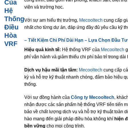
Của
viện và trường học.
Hệ
Thống
Với sự am hiểu thị trường,
Mecooltech
cung cấp gi
Điều
nhất cho từng dự án, đáp ứng đầy đủ yêu cầu kỹ th
Hòa
–
Tiết Kiệm Chi Phí Dài Hạn – Lựa Chọn Đầu Tư
VRF
Hiệu quả kinh tế:
Hệ thống VRF của
Mecooltech
g
phí vận hành và giảm thiểu chi phí bảo trì trong dài
Dịch vụ hậu mãi tận tâm:
Mecooltech
cung cấp các
kỳ và hỗ trợ kỹ thuật nhanh chóng, đảm bảo hiệu q
thống.
Với sự đồng hành của
Công ty Mecooltech
, khác
nhận được các sản phẩm hệ thống VRF tiên tiến 
bảo về chất lượng dịch vụ và hỗ trợ kỹ thuật toàn d
hào mang đến giải pháp điều hòa không khí
hiện đ
bền vững
cho mọi công trình.