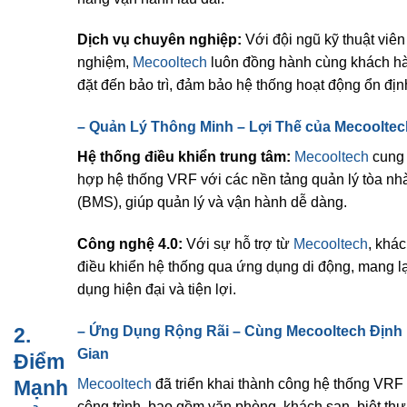
Dịch vụ chuyên nghiệp:
Với đội ngũ kỹ thuật viên
nghiệm,
Mecooltech
luôn đồng hành cùng khách hà
đặt đến bảo trì, đảm bảo hệ thống hoạt động ổn địn
–
Quản Lý Thông Minh – Lợi Thế của
Mecooltec
Hệ thống điều khiển trung tâm:
Mecooltech
cung 
hợp hệ thống VRF với các nền tảng quản lý tòa nh
(BMS), giúp quản lý và vận hành dễ dàng.
Công nghệ 4.0:
Với sự hỗ trợ từ
Mecooltech
, khá
điều khiển hệ thống qua ứng dụng di động, mang lạ
dụng hiện đại và tiện lợi.
–
Ứng Dụng Rộng Rãi – Cùng
Mecooltech
Định
2.
Gian
Điểm
Mecooltech
đã triển khai thành công hệ thống VRF 
Mạnh
công trình, bao gồm văn phòng, khách sạn, biệt th