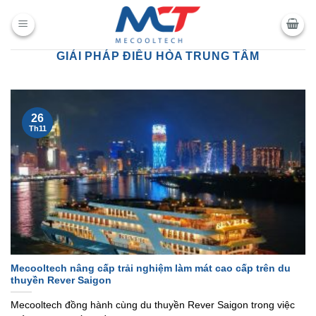
Chuyển
đến
nội
GIẢI PHÁP ĐIỀU HÒA TRUNG TÂM
dung
26
Th11
Mecooltech nâng cấp trải nghiệm làm mát cao cấp trên du
thuyền Rever Saigon
Mecooltech đồng hành cùng du thuyền Rever Saigon trong việc