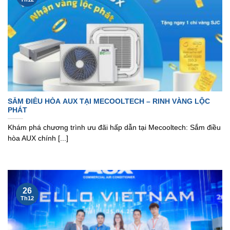
SẮM ĐIỀU HÒA AUX TẠI MECOOLTECH – RINH VÀNG LỘC
PHÁT
Khám phá chương trình ưu đãi hấp dẫn tại Mecooltech: Sắm điều
hòa AUX chính [...]
26
Th12