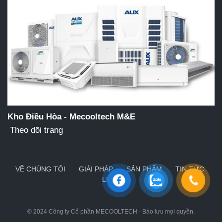
Kho Điều Hòa - Mecooltech M&E
Theo dõi trang
VỀ CHÚNG TÔI
GIẢI PHÁP
SẢN PHẨM
TIN TỨC
LIÊN HỆ
© 2024
Công ty Cổ phần MECOOLTECH
- Bảo lưu mọi quyền.