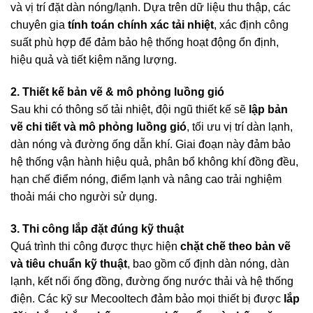
và vị trí đặt dàn nóng/lạnh. Dựa trên dữ liệu thu thập, các
chuyên gia
tính toán chính xác tải nhiệt
, xác định công
suất phù hợp để đảm bảo hệ thống hoạt động ổn định,
hiệu quả và tiết kiệm năng lượng.
2. Thiết kế bản vẽ & mô phỏng luồng gió
Sau khi có thông số tải nhiệt, đội ngũ thiết kế sẽ
lập bản
vẽ chi tiết và mô phỏng luồng gió
, tối ưu vị trí dàn lạnh,
dàn nóng và đường ống dẫn khí. Giai đoạn này đảm bảo
hệ thống vận hành hiệu quả, phân bổ không khí đồng đều,
hạn chế điểm nóng, điểm lạnh và nâng cao trải nghiệm
thoải mái cho người sử dụng.
3. Thi công lắp đặt đúng kỹ thuật
Quá trình thi công được thực hiện
chặt chẽ theo bản vẽ
và tiêu chuẩn kỹ thuật
, bao gồm cố định dàn nóng, dàn
lạnh, kết nối ống đồng, đường ống nước thải và hệ thống
điện. Các kỹ sư Mecooltech đảm bảo mọi thiết bị được
lắp