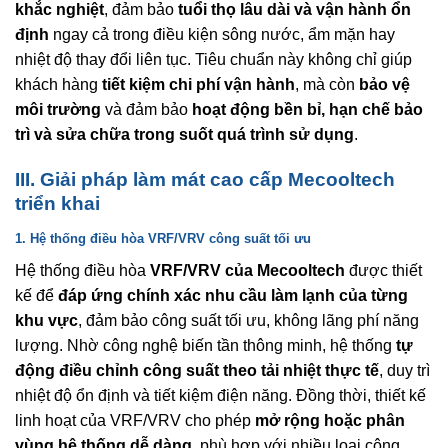
khắc nghiệt
, đảm bảo
tuổi thọ lâu dài và vận hành ổn
định
ngay cả trong điều kiện sông nước, ẩm mặn hay
nhiệt độ thay đổi liên tục. Tiêu chuẩn này không chỉ giúp
khách hàng
tiết kiệm chi phí vận hành
, mà còn
bảo vệ
môi trường
và đảm bảo
hoạt động bền bỉ, hạn chế bảo
trì và sửa chữa trong suốt quá trình sử dụng
.
III. Giải pháp làm mát cao cấp Mecooltech
triển khai
1. Hệ thống điều hòa VRF/VRV công suất tối ưu
Hệ thống điều hòa
VRF/VRV của Mecooltech
được thiết
kế để
đáp ứng chính xác nhu cầu làm lạnh của từng
khu vực
, đảm bảo công suất tối ưu, không lãng phí năng
lượng. Nhờ công nghệ biến tần thông minh, hệ thống
tự
động điều chỉnh công suất theo tải nhiệt thực tế
, duy trì
nhiệt độ ổn định và tiết kiệm điện năng. Đồng thời, thiết kế
linh hoạt của VRF/VRV cho phép
mở rộng hoặc phân
vùng hệ thống dễ dàng
, phù hợp với nhiều loại công