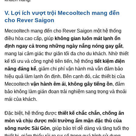
V. Lợi ích vượt trội Mecooltech mang đến
cho Rever Saigon
Mecooltech mang đến cho Rever Saigon một hệ thống
điều hòa cao cấp, giúp
không gian luôn mát lạnh ổn
định ngay cả trong những ngày nắng nóng gay gắt
,
mang lại cảm giác thư giãn tối đa cho du khách. Nhờ thiết
kế tối ưu và công nghệ tiên tiến, hệ thống
tiết kiệm điện
năng đáng kể
, giảm chi phí vận hành mà vẫn đảm bảo
hiệu quả làm lạnh ổn định. Bên cạnh đó, các thiết bị của
Mecooltech
vận hành êm ái, không gây tiếng ồn
, đảm
bảo không làm gián đoạn trải nghiệm sang trọng và thoải
mái của khách.
Đặc biệt, hệ thống được
thiết kế chắc chắn, chống ăn
mòn và chịu được môi trường ẩm mặn đặc thù của
sông nước Sài Gòn
, giúp bảo trì dễ dàng và tăng tuổi thọ
thiết bị, giảm thiểu rủi ro sự cố trong quá trình sử dụng.