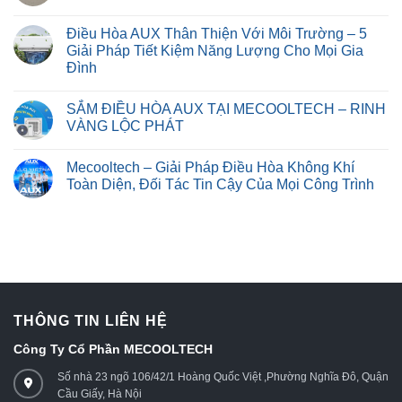
Điều Hòa AUX Thân Thiện Với Môi Trường – 5
Giải Pháp Tiết Kiệm Năng Lượng Cho Mọi Gia
Đình
SẮM ĐIỀU HÒA AUX TẠI MECOOLTECH – RINH
VÀNG LỘC PHÁT
Mecooltech – Giải Pháp Điều Hòa Không Khí
Toàn Diện, Đối Tác Tin Cậy Của Mọi Công Trình
THÔNG TIN LIÊN HỆ
Công Ty Cổ Phần MECOOLTECH
Số nhà 23 ngõ 106/42/1 Hoàng Quốc Việt ,Phường Nghĩa Đô, Quận
Cầu Giấy, Hà Nội