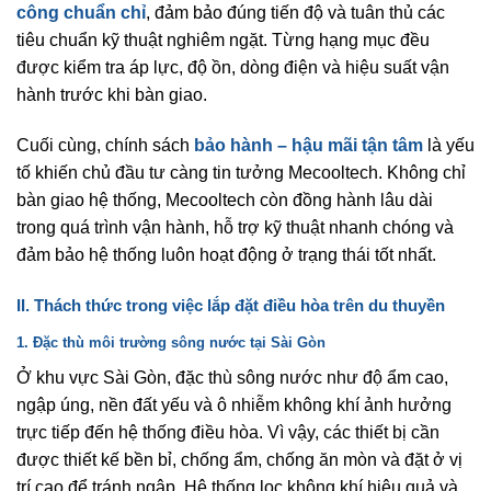
công chuẩn chỉ
, đảm bảo đúng tiến độ và tuân thủ các
tiêu chuẩn kỹ thuật nghiêm ngặt. Từng hạng mục đều
được kiểm tra áp lực, độ ồn, dòng điện và hiệu suất vận
hành trước khi bàn giao.
Cuối cùng, chính sách
bảo hành – hậu mãi tận tâm
là yếu
tố khiến chủ đầu tư càng tin tưởng Mecooltech. Không chỉ
bàn giao hệ thống, Mecooltech còn đồng hành lâu dài
trong quá trình vận hành, hỗ trợ kỹ thuật nhanh chóng và
đảm bảo hệ thống luôn hoạt động ở trạng thái tốt nhất.
II. Thách thức trong việc lắp đặt điều hòa trên du thuyền
1. Đặc thù môi trường sông nước tại Sài Gòn
Ở khu vực Sài Gòn, đặc thù sông nước như độ ẩm cao,
ngập úng, nền đất yếu và ô nhiễm không khí ảnh hưởng
trực tiếp đến hệ thống điều hòa. Vì vậy, các thiết bị cần
được thiết kế bền bỉ, chống ẩm, chống ăn mòn và đặt ở vị
trí cao để tránh ngập. Hệ thống lọc không khí hiệu quả và