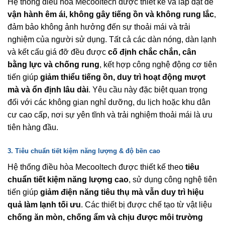
Hệ thống điều hòa Mecooltech được thiết kế và lắp đặt để
vận hành êm ái, không gây tiếng ồn và không rung lắc
,
đảm bảo không ảnh hưởng đến sự thoải mái và trải
nghiệm của người sử dụng. Tất cả các dàn nóng, dàn lạnh
và kết cấu giá đỡ đều được
cố định chắc chắn, cân
bằng lực và chống rung
, kết hợp công nghệ động cơ tiên
tiến giúp
giảm thiểu tiếng ồn, duy trì hoạt động mượt
mà và ổn định lâu dài
. Yêu cầu này đặc biệt quan trọng
đối với các không gian nghỉ dưỡng, du lịch hoặc khu dân
cư cao cấp, nơi sự yên tĩnh và trải nghiệm thoải mái là ưu
tiên hàng đầu.
3. Tiêu chuẩn tiết kiệm năng lượng & độ bền cao
Hệ thống điều hòa Mecooltech được thiết kế theo
tiêu
chuẩn tiết kiệm năng lượng cao
, sử dụng công nghệ tiên
tiến giúp
giảm điện năng tiêu thụ mà vẫn duy trì hiệu
quả làm lạnh tối ưu
. Các thiết bị được chế tạo từ vật liệu
chống ăn mòn, chống ẩm và chịu được môi trường