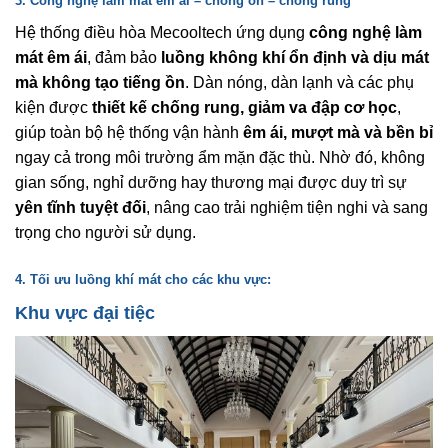
3. Công nghệ làm mát êm ái – chống ồn – chống rung
Hệ thống điều hòa Mecooltech ứng dụng
công nghệ làm
mát êm ái
, đảm bảo
luồng không khí ổn định và dịu mát
mà không tạo tiếng ồn
. Dàn nóng, dàn lạnh và các phụ
kiện được
thiết kế chống rung, giảm va đập cơ học
,
giúp toàn bộ hệ thống vận hành
êm ái, mượt mà và bền bỉ
ngay cả trong môi trường ẩm mặn đặc thù. Nhờ đó, không
gian sống, nghỉ dưỡng hay thương mại được duy trì sự
yên tĩnh tuyệt đối
, nâng cao trải nghiệm tiện nghi và sang
trọng cho người sử dụng.
4. Tối ưu luồng khí mát cho các khu vực:
Khu vực đại tiệc