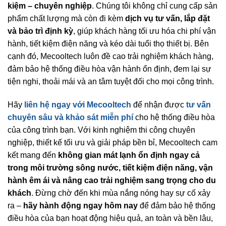
kiệm – chuyên nghiệp
. Chúng tôi không chỉ cung cấp sản
phẩm chất lượng mà còn đi kèm
dịch vụ tư vấn, lắp đặt
và bảo trì định kỳ
, giúp khách hàng tối ưu hóa chi phí vận
hành, tiết kiệm điện năng và kéo dài tuổi thọ thiết bị. Bên
cạnh đó, Mecooltech luôn đề cao trải nghiệm khách hàng,
đảm bảo hệ thống điều hòa vận hành ổn định, đem lại sự
tiện nghi, thoải mái và an tâm tuyệt đối cho mọi công trình.
Hãy
liên hệ ngay với Mecooltech
để nhận được
tư vấn
chuyên sâu và khảo sát miễn phí
cho hệ thống điều hòa
của công trình bạn. Với kinh nghiệm thi công chuyên
nghiệp, thiết kế tối ưu và giải pháp bền bỉ, Mecooltech cam
kết mang đến
không gian mát lạnh ổn định ngay cả
trong môi trường sông nước, tiết kiệm điện năng, vận
hành êm ái và nâng cao trải nghiệm sang trọng cho du
khách
. Đừng chờ đến khi mùa nắng nóng hay sự cố xảy
ra –
hãy hành động ngay hôm nay
để đảm bảo hệ thống
điều hòa của bạn hoạt động hiệu quả, an toàn và bền lâu,