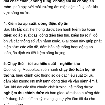
đặt chắc chắn, chống rung, chống ẩm và chống ăn
mòn
, phù hợp với môi trường ẩm mặn đặc thù tại các khu
vực sông nước.
4. Kiểm tra áp suất, dòng điện, độ ồn
Sau khi lắp đặt, hệ thống được tiến hành
kiểm tra toàn
diện
: đo áp suất gas, dòng điện tiêu thụ, kiểm tra rò rỉ, độ
ồn và các thông số vận hành khác. Giai đoạn này giúp phát
hiện sớm các vấn đề, đảm bảo hệ thống hoạt động an
toàn, ổn định và tiết kiệm năng lượng.
5. Chạy thử – tối ưu hiệu suất – nghiệm thu
Cuối cùng, Mecooltech tiến hành
chạy thử toàn bộ hệ
thống
, hiệu chỉnh các thông số để đạt hiệu suất tối ưu,
đảm bảo không khí mát lạnh đồng đều và vận hành êm ái.
Sau khi đạt các tiêu chuẩn chất lượng, hệ thống được
nghiệm thu chính thức
và bàn giao kèm theo hướng dẫn
sử dụng, bảo trì định kỳ, mang lại sự yên tâm tối đa cho
khách hàng.