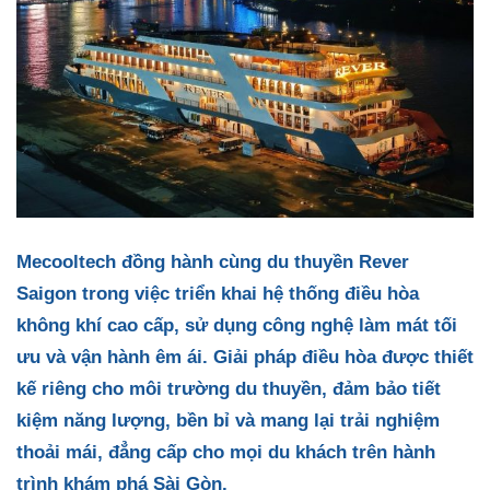
Mecooltech đồng hành cùng du thuyền Rever
Saigon trong việc triển khai hệ thống điều hòa
không khí cao cấp, sử dụng công nghệ làm mát tối
ưu và vận hành êm ái. Giải pháp điều hòa được thiết
kế riêng cho môi trường du thuyền, đảm bảo tiết
kiệm năng lượng, bền bỉ và mang lại trải nghiệm
thoải mái, đẳng cấp cho mọi du khách trên hành
trình khám phá Sài Gòn.