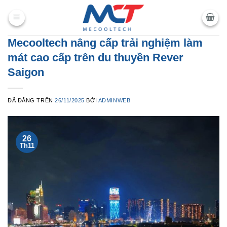
Chuyển
đến
nội
Mecooltech nâng cấp trải nghiệm làm
dung
mát cao cấp trên du thuyền Rever
Saigon
ĐÃ ĐĂNG TRÊN
26/11/2025
BỞI
ADMINWEB
26
Th11