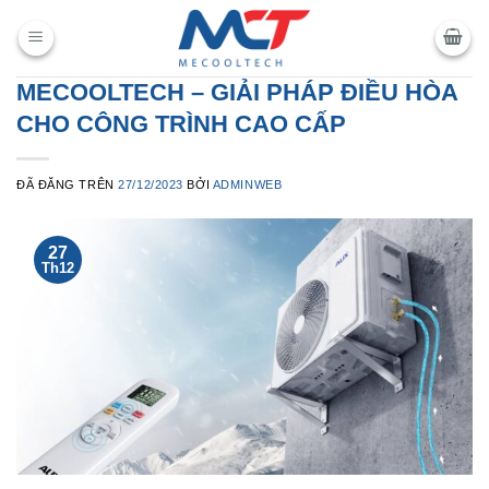
Chuyển
đến
nội
MECOOLTECH – GIẢI PHÁP ĐIỀU HÒA
dung
CHO CÔNG TRÌNH CAO CẤP
ĐÃ ĐĂNG TRÊN
27/12/2023
BỞI
ADMINWEB
27
Th12