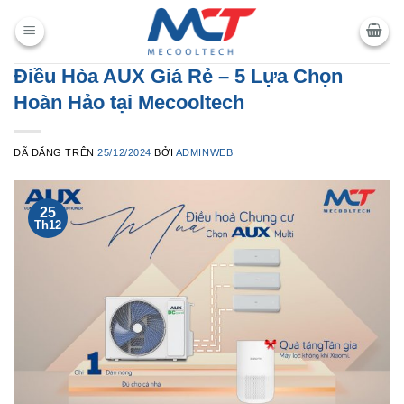
Chuyển
đến
nội
Điều Hòa AUX Giá Rẻ – 5 Lựa Chọn
dung
Hoàn Hảo tại Mecooltech
ĐÃ ĐĂNG TRÊN
25/12/2024
BỞI
ADMINWEB
25
Th12