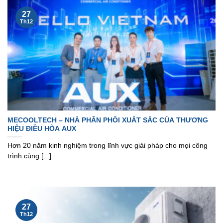
27
Th12
MECOOLTECH – NHÀ PHÂN PHỐI XUẤT SẮC CỦA THƯƠNG
HIỆU ĐIỀU HÒA AUX
Hơn 20 năm kinh nghiệm trong lĩnh vực giải pháp cho mọi công
trình cùng [...]
27
Th12