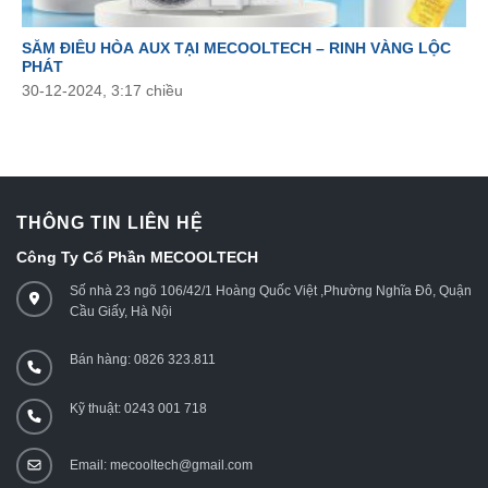
SẮM ĐIỀU HÒA AUX TẠI MECOOLTECH – RINH VÀNG LỘC
PHÁT
30-12-2024, 3:17 chiều
THÔNG TIN LIÊN HỆ
Công Ty Cổ Phần MECOOLTECH
Số nhà 23 ngõ 106/42/1 Hoàng Quốc Việt ,Phường Nghĩa Đô, Quận
Cầu Giấy, Hà Nội
Bán hàng: 0826 323.811
Kỹ thuật: 0243 001 718
Email: mecooltech@gmail.com