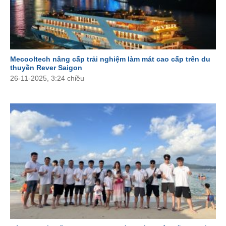
cánh tản nhiệt dạng M mới làm cải thiện hiệu suất tối ưu
hơn, hệ thống luồng phân phối khí tối ưu.
Dòng sản phẩm mới của Mitsubishi Heavy với hệ thống
đa kết nối SCM40 – 125ZM-S đạt mức năng lượng cao
Mecooltech nâng cấp trải nghiệm làm mát cao cấp trên du
nhất của SEER/SCOP trong lĩnh vực máy điều hòa
thuyền Rever Saigon
26-11-2025, 3:24 chiều
không khí, với sự cải thiện cho cả dàn nóng và dàn
lạnh của
điều hòa multi
.
Chiều dài đường ống ga và độ cao chênh lệch tối đa của
“Dàn Nóng Mitsubishi Multi Inverter 2 Chiều 20.500BTU
(SCM60ZM-S1)” đến 25m.
3. Mecooltech cam kết:
TƯ VẤN MIỄN PHÍ CÁC GIẢI PHÁP VỀ ĐIỀU HÒA.