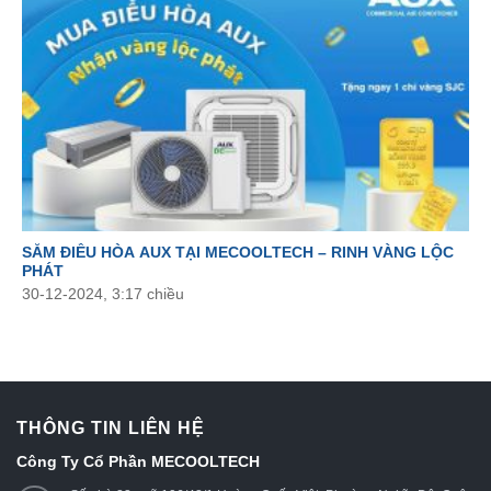
– Điện thoại tư vấn viên luôn sẵn sàng hỗ trợ các bạn khi
cần thêm thông tin: 0826 323.811
>>> Đặt lịch tư vấn qua số hotline: 0826 323.811 hoặc
đặt tư
vấn online
để nhận được các giải pháp về sản phẩm điều
hòa và giải pháp thi công.
SẮM ĐIỀU HÒA AUX TẠI MECOOLTECH – RINH VÀNG LỘC
PHÁT
30-12-2024, 3:17 chiều
THÔNG TIN LIÊN HỆ
Công Ty Cổ Phần MECOOLTECH