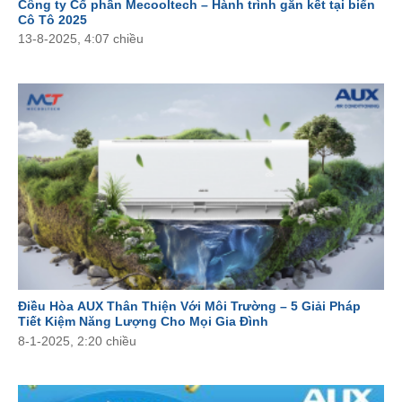
Công ty Cổ phần Mecooltech – Hành trình gắn kết tại biển
SẢN PHẨM TỐT – GIÁ TIẾT KIỆM.
Cô Tô 2025
13-8-2025, 4:07 chiều
CHÍNH SÁCH BẢO HÀNH CHÍNH HÃNG UY TÍN.
VẬN CHUYỂN VÀ LẮP ĐẶT NGAY TRONG NGÀY
(đối
với khách hàng trong nội thành)
.
ĐỐI VỚI KHÁCH HÀNG NGOẠI TỈNH CAM KẾT GIAO
HÀNG NHANH NHẤT.
DỊCH VỤ CHĂM SÓC HẬU MÃI CHU ĐÁO.
– Mecooltech luôn chào đón bạn đặt lịch tư vấn Miễn Phí về
Điều Hòa, các giải pháp về điều hòa, lắp đặt điều hòa.
Điều Hòa AUX Thân Thiện Với Môi Trường – 5 Giải Pháp
– Mecooltech luôn mang tới cho bạn sự tiện nghi và sự thích
Tiết Kiệm Năng Lượng Cho Mọi Gia Đình
8-1-2025, 2:20 chiều
thú trải nghiệm các tính năng tuyệt vời của điều hòa thông
minh, tiết kiệm.