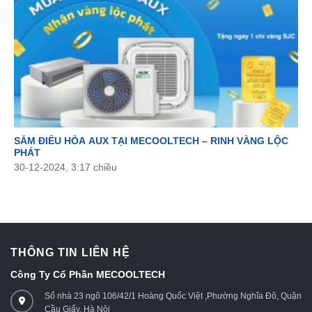
SẮM ĐIỀU HÒA AUX TẠI MECOOLTECH – RINH VÀNG LỘC
PHÁT
30-12-2024, 3:17 chiều
THÔNG TIN LIÊN HỆ
Công Ty Cổ Phần MECOOLTECH
Số nhà 23 ngõ 106/42/1 Hoàng Quốc Việt ,Phường Nghĩa Đô, Quận
Cầu Giấy, Hà Nội