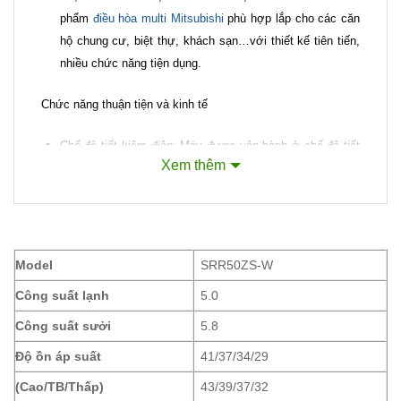
phẩm
điều hòa multi Mitsubishi
phù hợp lắp cho các căn
hộ chung cư, biệt thự, khách sạn…với thiết kế tiên tiến,
nhiều chức năng tiện dụng.
Chức năng thuận tiện và kinh tế
Chế độ tiết kiệm điện: Máy được vận hành ở chế độ tiết
Xem thêm
kiệm điện trong khi vẫn duy trì điều kiện làm lạnh và sưởi
ấm.
Chế độ khử ấm: Nhờ việc kiểm soát gián đoạn chu kì
làm lạnh mà độ ẩm trong căn phòng của Quý khách
Model
SRR50ZS-W
được giảm.
Công suất lạnh
5.0
Chế độ ngủ: Giúp kiểm soát nhiệt độ một cách tự động
trong thời gian cài đặt để đảm bảo nhiệt độ phòng không
Công suất sưởi
5.8
quá lạnh hay quá nóng.
Độ ồn áp suất
41/37/34/29
Chế độ “Night Setback”: Vào mùa lanh, nhiệt độ phòng
(Cao/TB/Thấp)
43/39/37/32
của Quý khách có thể được duy trì ở một mức độ thoải