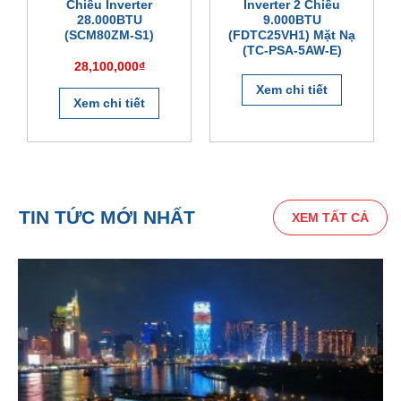
Chiều Inverter
Inverter 2 Chiều
(
SRR50ZS-W
) với chức năng tự khởi động: Khi nguồn điện
28.000BTU
9.000BTU
bị ngắt đột ngột máy sẽ tự động kích hoạt lại khi có điện và
(SCM80ZM-S1)
(FDTC25VH1) Mặt Nạ
(TC-PSA-5AW-E)
hoạt động theo chế độ trước khi nguồn bị ngắt.
28,100,000
₫
Xem chi tiết
Xem chi tiết
TIN TỨC MỚI NHẤT
XEM TẤT CẢ