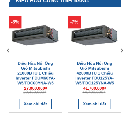
ĐIỀU HOÀ CÙNG TÍNH NĂNG
-8%
-7%
Điều Hòa Nối Ống
Điều Hòa Nối Ống
Gió Mitsubishi
Gió Mitsubishi
21000BTU 1 Chiều
42000BTU 1 Chiều
Inverter FDUM60YA-
Inverter FDU125YA-
W5/FDC60YNA-W5
W5/FDC125YNA-W5
Giá
Giá
Giá
Giá
27,000,000
₫
41,700,000
₫
gốc
hiện
gốc
hiện
29,450,000
₫
44,700,000
₫
là:
tại
là:
tại
29,450,000₫.
là:
44,700,000₫.
là:
27,000,000₫.
41,700,000₫.
Xem chi tiết
Xem chi tiết