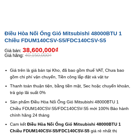
Điều Hòa Nối Ống Gió Mitsubishi 48000BTU 1
Chiều FDUM140CSV-S5/FDC140CSV-S5
Giá
Giá
38,600,000
₫
gốc
hiện
40,150,000
₫
là:
tại
40,150,000₫.
là:
38,600,000₫.
Giá trên là giá bán tại Kho, đã bao gồm thuế VAT, Chưa bao
gồm chi phí vận chuyển, Tiền công lắp đặt và vật tư
Thanh toán thuận tiện, bằng tiền mặt, Sec hoặc chuyển khoản,
trả góp lãi suất 0%
Sản phẩm Điều Hòa Nối Ống Gió Mitsubishi 48000BTU 1
Chiều FDUM140CSV-S5/FDC140CSV-S5 mới 100% Bảo hành
chính hãng 24 tháng
Cam kết
Điều Hòa Nối Ống Gió Mitsubishi 48000BTU 1
Chiều FDUM140CSV-S5/FDC140CSV-S5
giá rẻ nhất thị