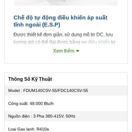
Chế độ tự động điều khiển áp suất
tĩnh ngoài (E.S.P)
Được thiết kế đơn giản, sử dụng mô tơ DC, lưu
lượng gió có thể đạt được bằng sự
điều khiển
tự
động. Dàn lạnh có thể nhận biết áp suất tĩnh bên
Xem thêm
ngoài và duy trì lưu lượng gió phù hợp.
Thông Số Kỹ Thuật
Model : FDUM140CSV-S5/FDC140CSV-S5
Công suất: 48.000 Btu/h
Nguồn điện : 3 Pha 380-415V, 50Hz
Bộ lọc và hệ điều khiển
Loại Gas lạnh: R410a