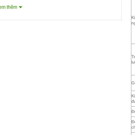
em thêm
K
n
T
l
G
K
đ
Đ
Đ
c