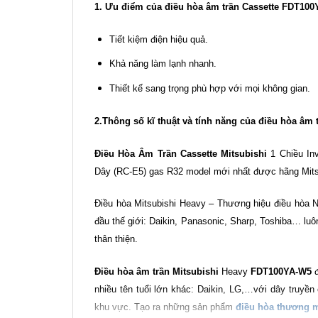
1. Ưu điểm của điều hòa âm trần Cassette FDT1
Tiết kiệm điện hiệu quả.
Khả năng làm lạnh nhanh.
Thiết kế sang trọng phù hợp với mọi không gian.
2.Thông số kĩ thuật và tính năng của điều hòa â
Điều Hòa Âm Trần Cassette Mitsubishi
1 Chiều In
Dây (RC-E5) gas R32 model mới nhất được hãng Mits
Điều hòa Mitsubishi Heavy – Thương hiệu điều hòa Nhậ
đầu thế giới: Daikin, Panasonic, Sharp, Toshiba… luôn
thân thiện.
Điều hòa âm trần Mitsubishi
Heavy
FDT100YA-W5
đ
nhiều tên tuổi lớn khác: Daikin, LG,…với dây truyền 
khu vực. Tạo ra những sản phẩm
điều hòa thương 