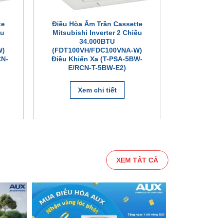
te
Điều Hòa Âm Trần Cassette
ều
Mitsubishi Inverter 2 Chiều
34.000BTU
W)
(FDT100VH/FDC100VNA-W)
CN-
Điều Khiển Xa (T-PSA-5BW-
E/RCN-T-5BW-E2)
Xem chi tiết
XEM TẤT CẢ