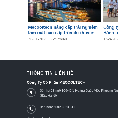
Mecooltech nâng cấp trải nghiệm
Công t
làm mát cao cấp trên du thuyền
Hành tr
Rever Saigon
2025
26-11-2025, 3:24 chiều
13-8-202
THÔNG TIN LIÊN HỆ
Công Ty Cổ Phần MECOOLTECH
Số nhà 23 ngõ 106/42/1 Hoàng Quốc Việt ,Phường N
Giấy, Hà Nội
Bán hàng: 0826 323.811