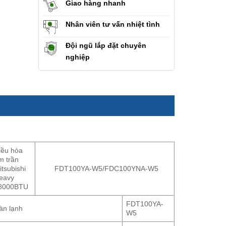
Giao hàng nhanh
Nhân viên tư vấn nhiệt tình
Đội ngũ lắp đặt chuyên
nghiệp
iều hòa
m trần
itsubishi
FDT100YA-W5/FDC100YNA-W5
eavy
8000BTU
FDT100YA-
àn lạnh
W5