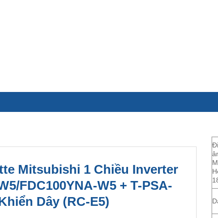
Đ
â
M
e Mitsubishi 1 Chiều Inverter
H
1
-W5/FDC100YNA-W5 + T-PSA-
Khiển Dây (RC-E5)
D