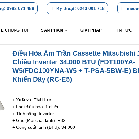
g: 0982 071 486
Kỹ thuật: 0243 001 718
meco
VỀ CHÚNG TÔI
SẢN PHẨM
GIẢI PHÁP
TIN TỨC
Điều Hòa Âm Trần Cassette Mitsubishi 
Chiều Inverter 34.000 BTU (FDT100YA-
W5/FDC100YNA-W5 + T-PSA-5BW-E) Đ
Khiển Dây (RC-E5)
+ Xuất xứ: Thái Lan
+ Loại điều hòa: 1 chiều
+ Tính năng: Inverter
+ Gas (Môi chất lạnh): R32
+ Công suất lạnh (BTU): 34.000