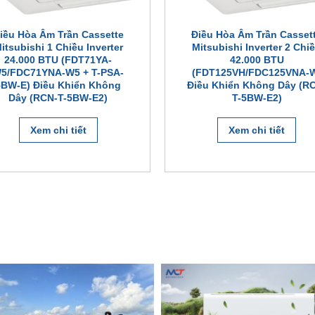
iều Hòa Âm Trần Cassette
Điều Hòa Âm Trần Casset
itsubishi 1 Chiều Inverter
Mitsubishi Inverter 2 Chi
24.000 BTU (FDT71YA-
42.000 BTU
5/FDC71YNA-W5 + T-PSA-
(FDT125VH/FDC125VNA-
5BW-E) Điều Khiển Không
Điều Khiển Không Dây (R
Dây (RCN-T-5BW-E2)
T-5BW-E2)
Xem chi tiết
Xem chi tiết