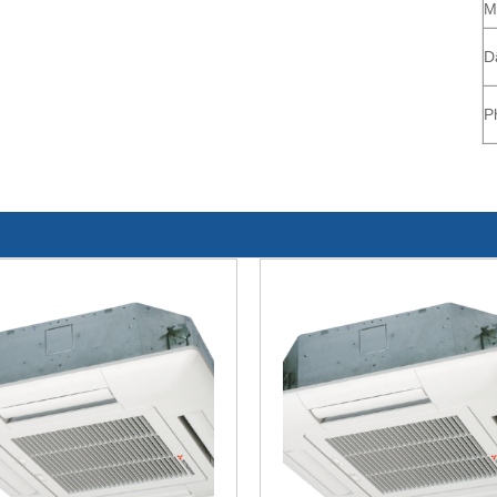
M
D
P