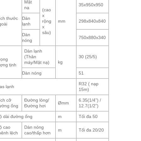
Mặt
35x950x950
nạ
(cao
x
ích thước
Dàn
rộng
mm
298x840x840
goài
lạnh
x
sâu)
Dàn
750x880x340
nóng
Dàn lạnh
(Thân
30 (25/5)
rọng
kg
máy/Mặt nạ)
ượng tịnh
Dàn nóng
51
R32 ( nạp
as lạnh
15m)
ích cỡ
Đường lỏng/
6.35(1/4”) /
Ømm
ường ống
Đường hơi
12.7(1/2”)
ộ dài đường ống
m
Tối đa 50
ộ cao
Dàn nóng
m
Tối đa 20/20
hênh lệch
cao/thấp hơn