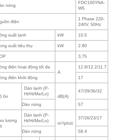
FDC100YNA-
àn nóng
W5
1 Phase 220-
guồn điện
240V, 50Hz
ông suất lạnh
kW
10.5
ong suất tiêu thụ
kW
2.80
OP
3,75
òng điện hoạt động tối đa
12.8/12.2/11.7
A
òng điện khởi động
17
Dàn lạnh (P-
47/39/36/32
Hi/Hi/Me/Lo)
ộ ồn
dB(A)
Dàn nóng
57
Dàn lạnh (P-
37/26/23/17
ưu lượng
Hi/Hi/Me/Lo)
m³/phút
ió
Dàn nóng
58.4