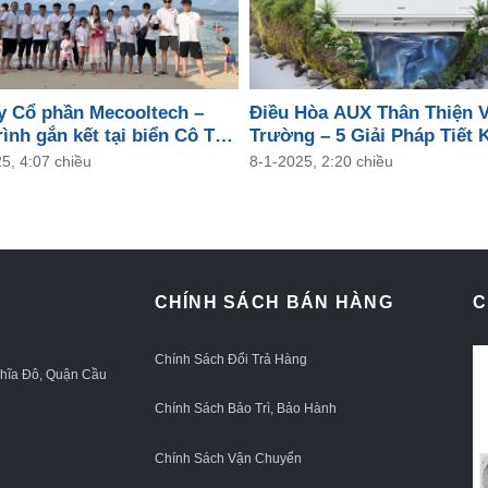
y Cổ phần Mecooltech –
Điều Hòa AUX Thân Thiện 
ình gắn kết tại biển Cô Tô
Trường – 5 Giải Pháp Tiết 
Năng Lượng Cho Mọi Gia Đ
5, 4:07 chiều
8-1-2025, 2:20 chiều
CHÍNH SÁCH BÁN HÀNG
C
Chính Sách Đổi Trả Hàng
ghĩa Đô, Quận Cầu
Chính Sách Bảo Trì, Bảo Hành
Chính Sách Vận Chuyển