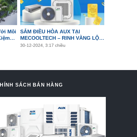
Với Môi
SẮM ĐIỀU HÒA AUX TẠI
Kiệm
MECOOLTECH – RINH VÀNG LỘC
ình
PHÁT
30-12-2024, 3:17 chiều
HÍNH SÁCH BÁN HÀNG