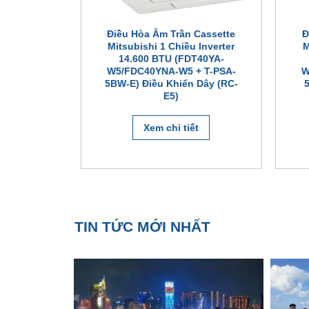
Cassette
Điều Hòa Âm Trần Cassette
Đ
r 2 Chiều
Mitsubishi 1 Chiều Inverter
M
U
14.600 BTU (FDT40YA-
5VNP-W)
W5/FDC40YNA-W5 + T-PSA-
W
Dây (RCN-
5BW-E) Điều Khiển Dây (RC-
)
E5)
₫
Xem chi tiết
t
TIN TỨC MỚI NHẤT