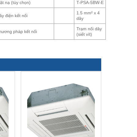
ặt nạ (tùy chọn)
T-PSA-5BW-E
1.5 mm² x 4
ây điện kết nối
dây
Trạm nối dây
hương pháp kết nối
(siết vít)