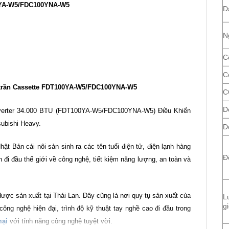
00YA-W5/FDC100YNA-W5
D
N
C
C
m trần Cassette FDT100YA-W5/FDC100YNA-W5
C
D
verter 34.000 BTU (FDT100YA-W5/FDC100YNA-W5) Điều Khiển
ubishi Heavy.
D
t Bản cái nôi sản sinh ra các tên tuổi điện tử, điện lạnh hàng
Đ
 đi đầu thế giới về công nghệ, tiết kiệm năng lượng, an toàn và
ược sản xuất tại Thái Lan. Đây cũng là nơi quy tụ sản xuất của
L
g
công nghệ hiện đại, trình độ kỹ thuật tay nghề cao đi đầu trong
mại
với tính năng công nghệ tuyệt vời.