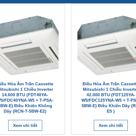
iều Hòa Âm Trần Cassette
Điều Hòa Âm Trần Casset
itsubishi 1 Chiều Inverter
Mitsubishi 1 Chiều Invert
14.600 BTU (FDT40YA-
42.000 BTU (FDT125YA-
5/FDC40YNA-W5 + T-PSA-
W5/FDC125YNA-W5 + T-PS
5BW-E) Điều Khiển Không
5BW-E) Điều Khiển Dây (R
Dây (RCN-T-5BW-E2)
E5 )
Xem chi tiết
Xem chi tiết