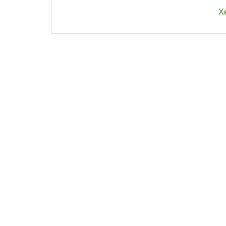
người sử dụng.
X