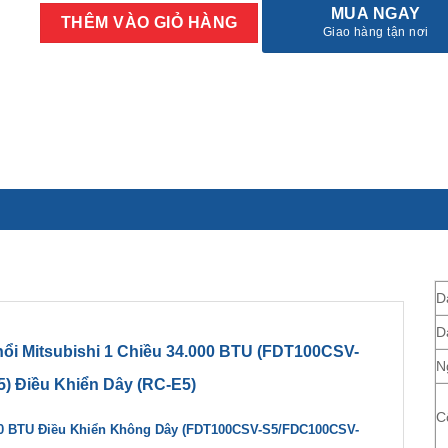
MUA NGAY
THÊM VÀO GIỎ HÀNG
Giao hàng tận nơi
D
D
ổi Mitsubishi 1 Chiều 34.000 BTU (FDT100CSV-
N
 Điều Khiển Dây (RC-E5)
C
000 BTU Điều Khiển Không Dây (FDT100CSV-S5/FDC100CSV-