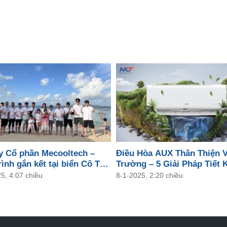
y Cổ phần Mecooltech –
Điều Hòa AUX Thân Thiện 
ình gắn kết tại biển Cô Tô
Trường – 5 Giải Pháp Tiết 
Năng Lượng Cho Mọi Gia Đ
5, 4:07 chiều
8-1-2025, 2:20 chiều