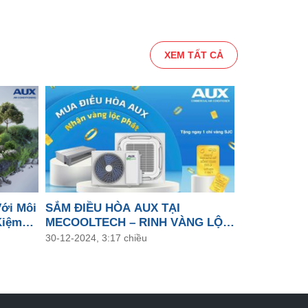
XEM TẤT CẢ
Với Môi
SẮM ĐIỀU HÒA AUX TẠI
Kiệm
MECOOLTECH – RINH VÀNG LỘC
ình
PHÁT
30-12-2024, 3:17 chiều