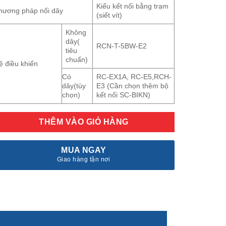
Kiểu kết nối bằng trạm
hương pháp nối dây
(siết vít)
Không
dây(
RCN-T-5BW-E2
tiêu
chuẩn)
ệ điều khiển
Có
RC-EX1A, RC-E5,RCH-
dây(tùy
E3 (Cần chọn thêm bộ
chọn)
kết nối SC-BIKN)
THÊM VÀO GIỎ HÀNG
MUA NGAY
Giao hàng tận nơi