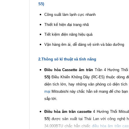
S5)
Công suất làm lạnh cực nhanh
Thiết kế hiện đại trang nhã
Tiết kiệm điện năng hiệu quả
Vận hàng êm ái, dễ dàng vệ sinh và bảo dưỡng
2.Thông số kĩ thuật và tính năng
Điều hòa Cassette âm trần
Trần 4 Hướng Thổi 
S5
)
Điều Khiển Không Dây (RC-E5) thuộc dòng đ
diện tích lớn, hay những văn phòng có diện tích 
mại
Mitsubishi này chắc hẳn sẽ mang để cho bạn 
sắp tới.
Điều hòa âm trần cassette
4 Hướng Thổi Mitsub
S5
) được sản xuất tại Thái Lan với công nghệ 
34.000BTU chắc hẳn chiếc
điều hòa âm trần cas