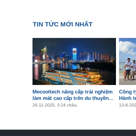
TIN TỨC MỚI NHẤT
Mecooltech nâng cấp trải nghiệm
Công t
làm mát cao cấp trên du thuyền
Hành tr
Rever Saigon
2025
26-11-2025, 3:24 chiều
13-8-202