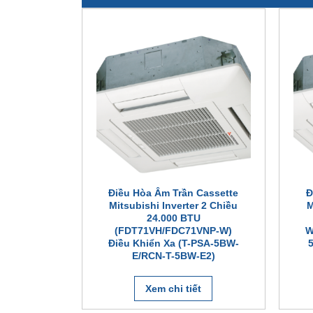
Cassette
Điều Hòa Âm Trần Cassette
Đ
r 2 Chiều
Mitsubishi Inverter 2 Chiều
M
U
24.000 BTU
0VNA-W)
(FDT71VH/FDC71VNP-W)
W
PSA-5BW-
Điều Khiển Xa (T-PSA-5BW-
-E2)
E/RCN-T-5BW-E2)
t
Xem chi tiết