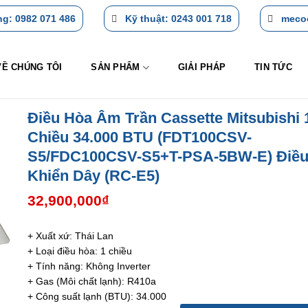
g: 0982 071 486
Kỹ thuật: 0243 001 718
meco
VỀ CHÚNG TÔI
SẢN PHẨM
GIẢI PHÁP
TIN TỨC
Điều Hòa Âm Trần Cassette Mitsubishi 
Chiều 34.000 BTU (FDT100CSV-
S5/FDC100CSV-S5+T-PSA-5BW-E) Điề
Khiển Dây (RC-E5)
32,900,000
₫
+ Xuất xứ: Thái Lan
+ Loại điều hòa: 1 chiều
+ Tính năng: Không Inverter
+ Gas (Môi chất lạnh): R410a
+ Công suất lạnh (BTU): 34.000