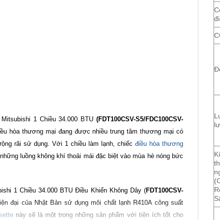
C
đ
C
Đ
L
Mitsubishi 1 Chiều 34.000 BTU
(FDT100CSV-S5/FDC100CSV-
l
iều hòa thương mại đang được nhiều trung tâm thương mại có
rộng rãi sử dụng. Với 1 chiều làm lạnh, chiếc
điều hòa thương
K
những luồng không khí thoải mái đặc biệt vào mùa hè nóng bức
t
n
(
R
ishi 1 Chiều 34.000 BTU Điều Khiển Không Dây (
FDT100CSV-
S
hiện đại của Nhật Bản sử dụng môi chất lạnh R410A công suất
sette
này sẽ là một trong những sản phẩm với tiện ích tốt cho