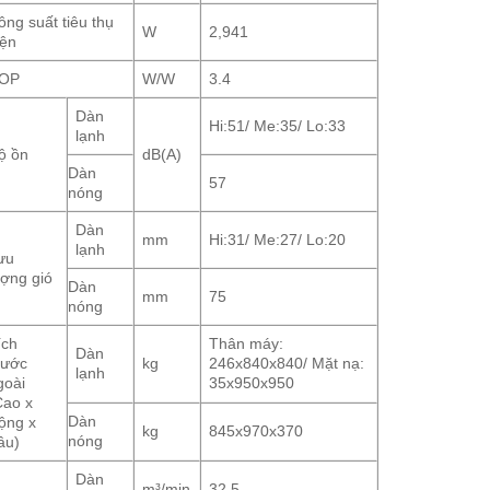
ông suất tiêu thụ
W
2,941
iện
OP
W/W
3.4
Dàn
Hi:51/ Me:35/ Lo:33
lạnh
ộ ồn
dB(A)
Dàn
57
nóng
Dàn
mm
Hi:31/ Me:27/ Lo:20
lạnh
ưu
ượng gió
Dàn
mm
75
nóng
ích
Thân máy:
Dàn
hước
kg
246x840x840/ Mặt nạ:
lạnh
goài
35x950x950
Cao x
Dàn
ộng x
kg
845x970x370
nóng
âu)
Dàn
m³/min
32.5