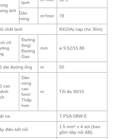
lạnh
rọng
ượng tịnh
Dàn
m³/min
78
nóng
ôi chất lạnh
R410A( nạp cho 30m)
Đường
ích cỡ
lỏng/
ường
mm
ø 9.52/15.88
Đường
ng
Gas
ộ dài đường ống
m
50
Dàn
nóng
ộ cao
cao
hênh
m
Tối đa 30/15
hơn/
ệch
Thấp
hơn
ặt na
T-PSA-5BW-E
1.5 mm² x 4 sợi (bao
ây điện kết nối
gồm dây nối đất)