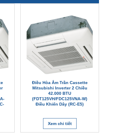
te
Điều Hòa Âm Trần Cassette
er
Mitsubishi Inverter 2 Chiều
42.000 BTU
A-
(FDT125VH/FDC125VNA-W)
C-
Điều Khiển Dây (RC-E5)
Xem chi tiết